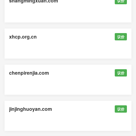
shangmingxuan.com
议价
xhcp.org.cn
议价
chenpirenjia.com
议价
jinjinghuoyan.com
议价