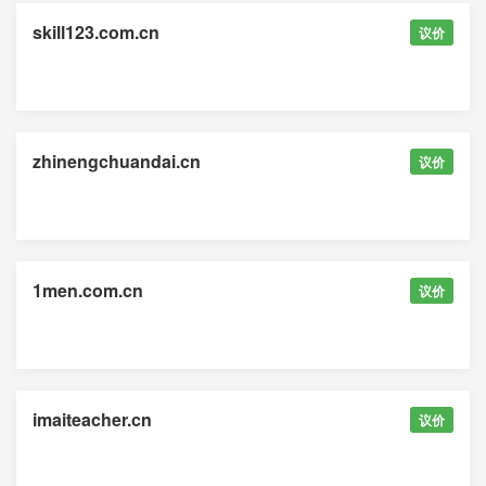
skill123.com.cn
议价
zhinengchuandai.cn
议价
1men.com.cn
议价
imaiteacher.cn
议价