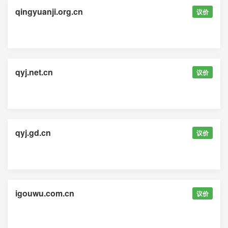
qingyuanji.org.cn
议价
qyj.net.cn
议价
qyj.gd.cn
议价
igouwu.com.cn
议价