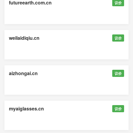
futureearth.com.cn
议价
weilaidiqiu.cn
议价
aizhongai.cn
议价
myaiglasses.cn
议价