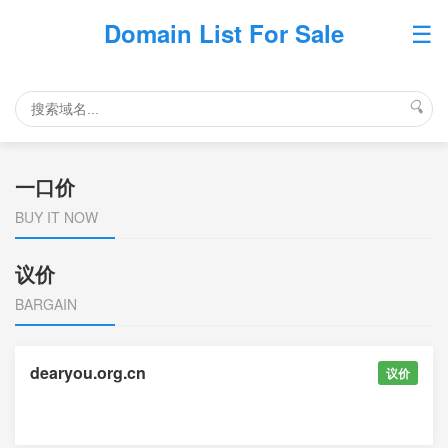
☰
Domain List For Sale
🔍
一口价
BUY IT NOW
议价
BARGAIN
dearyou.org.cn
议价