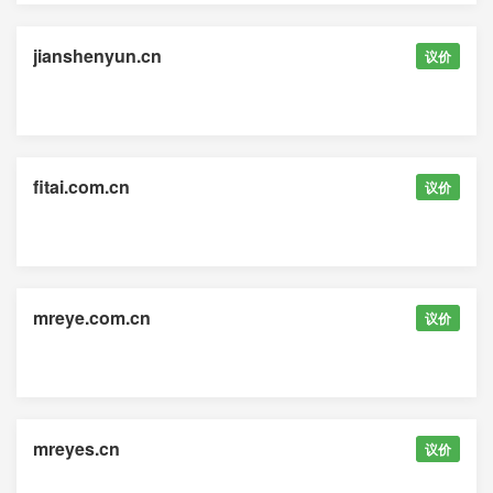
jianshenyun.cn
议价
fitai.com.cn
议价
mreye.com.cn
议价
mreyes.cn
议价