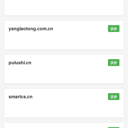
yanglaotong.com.cn
议价
pulushi.cn
议价
smartcs.cn
议价