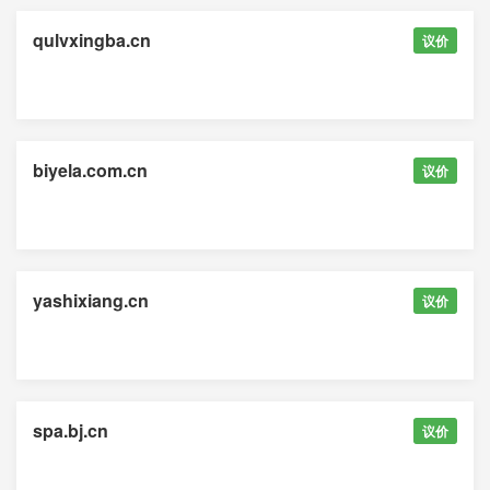
qulvxingba.cn
议价
biyela.com.cn
议价
yashixiang.cn
议价
spa.bj.cn
议价