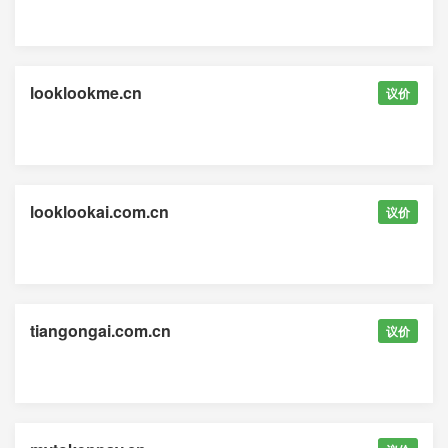
looklookme.cn
议价
looklookai.com.cn
议价
tiangongai.com.cn
议价