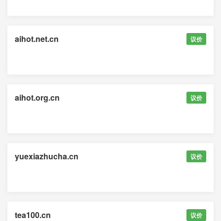
aihot.net.cn
议价
aihot.org.cn
议价
yuexiazhucha.cn
议价
tea100.cn
议价