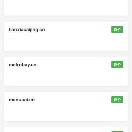
tianxiacaijing.cn
议价
metrobay.cn
议价
manusai.cn
议价