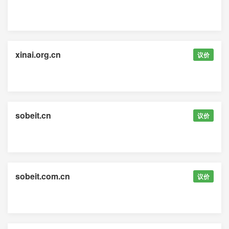
xinai.org.cn
议价
sobeit.cn
议价
sobeit.com.cn
议价