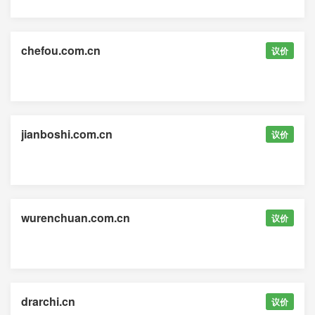
chefou.com.cn
议价
jianboshi.com.cn
议价
wurenchuan.com.cn
议价
drarchi.cn
议价