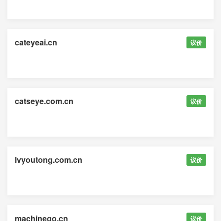
cateyeai.cn
议价
catseye.com.cn
议价
lvyoutong.com.cn
议价
machinego.cn
议价