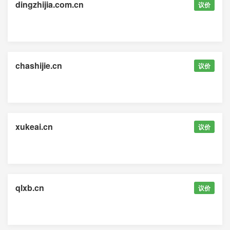
dingzhijia.com.cn
议价
chashijie.cn
议价
xukeai.cn
议价
qlxb.cn
议价