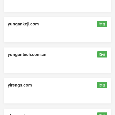
yungankeji.com
议价
yungantech.com.cn
议价
yirengs.com
议价