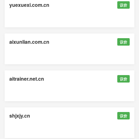
yuexuexi.com.cn
议价
aixunlian.com.cn
议价
aitrainer.net.cn
议价
shjxjy.cn
议价