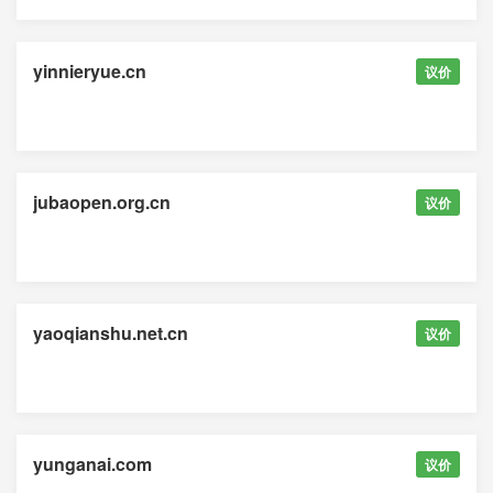
yinnieryue.cn
议价
jubaopen.org.cn
议价
yaoqianshu.net.cn
议价
yunganai.com
议价