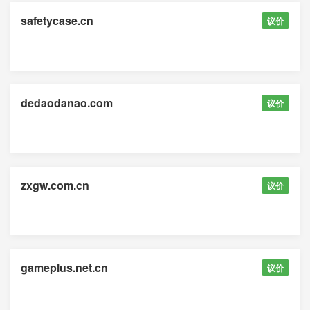
safetycase.cn
议价
dedaodanao.com
议价
zxgw.com.cn
议价
gameplus.net.cn
议价